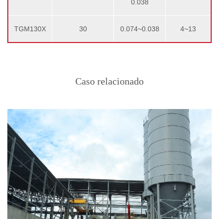
0.038
TGM130X
30
0.074~0.038
4~13
Caso relacionado