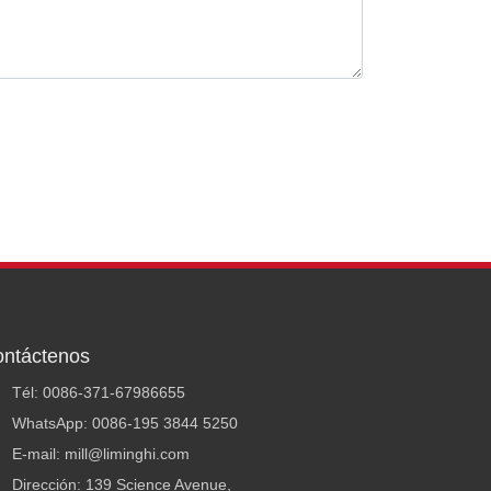
X
ntáctenos
Tél: 0086-371-67986655
WhatsApp: 0086-195 3844 5250
E-mail: mill@liminghi.com
Dirección: 139 Science Avenue,