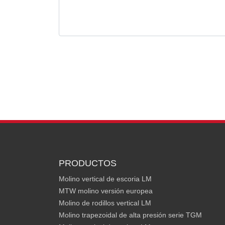
PRODUCTOS
Molino vertical de escoria LM
MTW molino versión europea
Molino de rodillos vertical LM
Molino trapezoidal de alta presión serie TGM