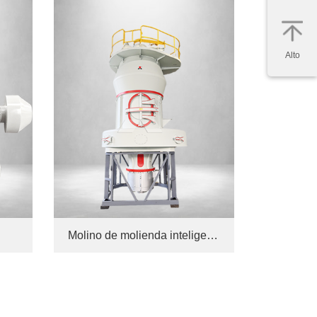
Alto
Molino de molienda inteligente de nueva generación PMD con accionamiento directo de imanes permanentes, versión europea