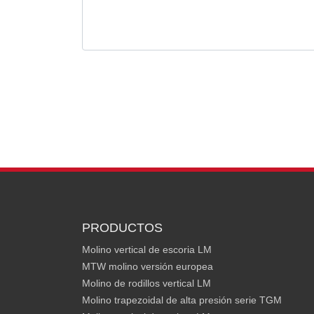
PRODUCTOS
Molino vertical de escoria LM
MTW molino versión europea
Molino de rodillos vertical LM
Molino trapezoidal de alta presión serie TGM