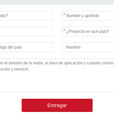
*
*
Entregar