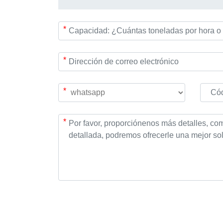
*
*
*
*