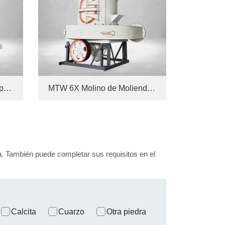
Molino trapezoidal de alta presión serie TGM
MTW 6X Molino de Molienda Europeo Inteligente con Lubricación por Aceite Completamente Delgado
nea. También puede completar sus requisitos en el
Calcita
Cuarzo
Otra piedra