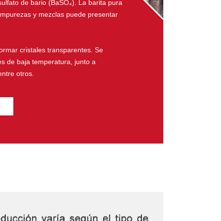
ulfato de bario (BaSO₄). La barita pura
de impurezas y mezclas puede presentar
formar cristales transparentes. Se
s de baja temperatura, junto a
entre otros.