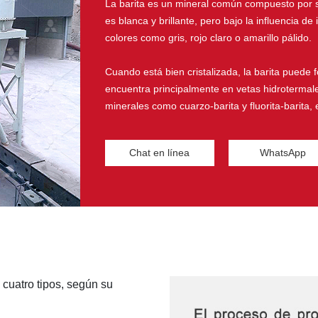
La barita es un mineral común compuesto por s
es blanca y brillante, pero bajo la influencia 
colores como gris, rojo claro o amarillo pálido.
Cuando está bien cristalizada, la barita puede 
encuentra principalmente en vetas hidrotermale
minerales como cuarzo-barita y fluorita-barita, 
Chat en línea
WhatsApp
 cuatro tipos, según su